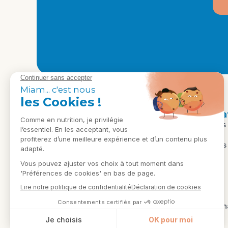
Naviga
Conseils
Expertise scientifique et
Recettes
accompagnement humain pour
Contact
votre performance et votre santé.
FAQ
Témoign