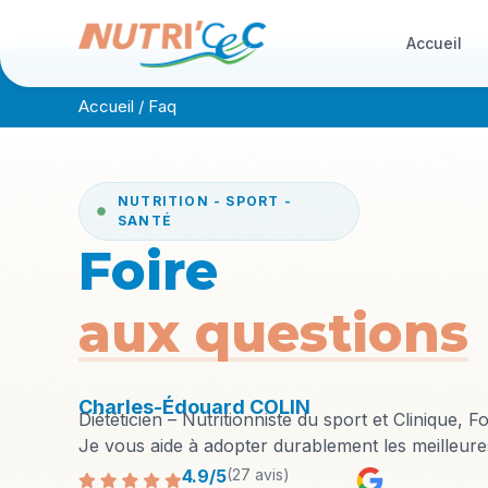
Accueil
Accueil
/
Faq
NUTRITION - SPORT -
SANTÉ
Foire
aux questions
Charles-Édouard COLIN
Diététicien – Nutritionniste du sport et Clinique,
Je vous aide à adopter durablement les meilleures 
4.9/5
(27 avis)