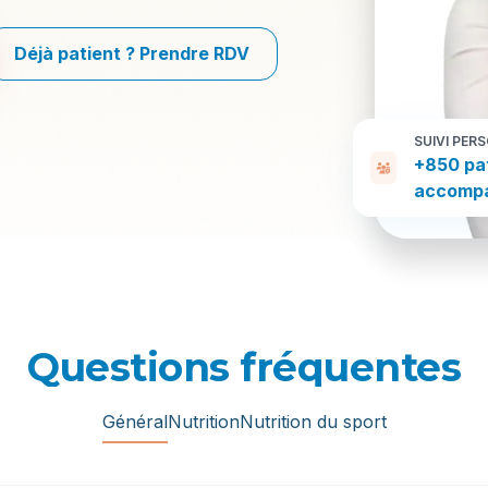
Déjà patient ? Prendre RDV
SUIVI PER
+850 pa
accomp
Questions fréquentes
Général
Nutrition
Nutrition du sport