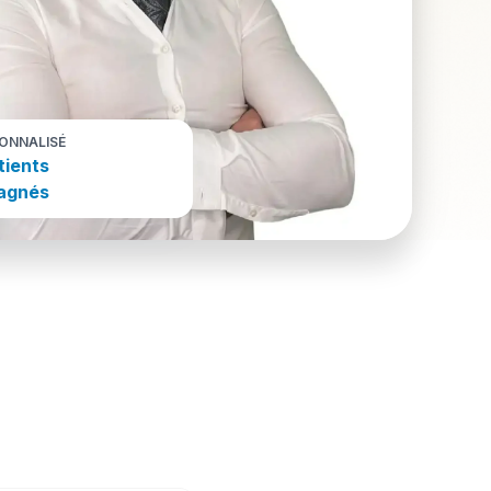
SONNALISÉ
tients
agnés