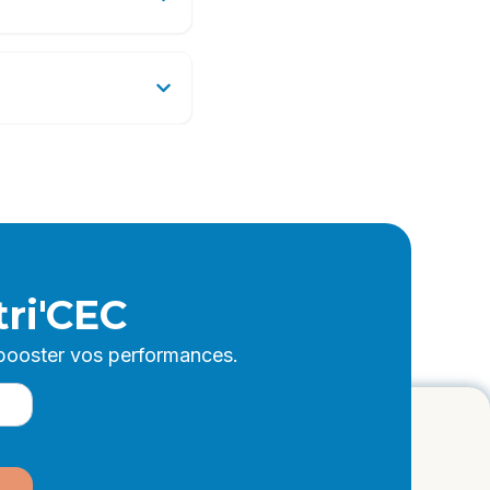
ri'CEC
 booster vos performances.