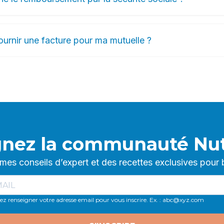
rnir une facture pour ma mutuelle ?
gnez la communauté Nut
s conseils d’expert et des recettes exclusives pour
lez renseigner votre adresse email pour vous inscrire. Ex. : abc@xyz.com