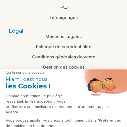
FAQ
Témoignages
Légal
Mentions Légales
Politique de confidentialité
Conditions générales de vente
Gestion des cookies
Cliquez-ici pour modifier vos préférences en
matière de cookies
Contact
87 avenue Francois Mitterrand, 85340
Les Sables d'Olonne, Vendée - FRANCE
contact@nutricec.fr
RPPS: 10007796393