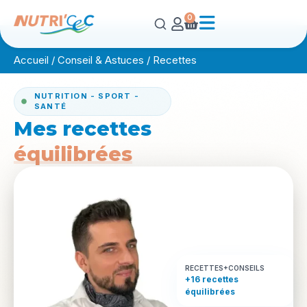
0
Accueil
/
Conseil & Astuces
/
Recettes
NUTRITION - SPORT -
SANTÉ
Mes recettes
équilibrées
RECETTES+CONSEILS
+16 recettes
équilibrées