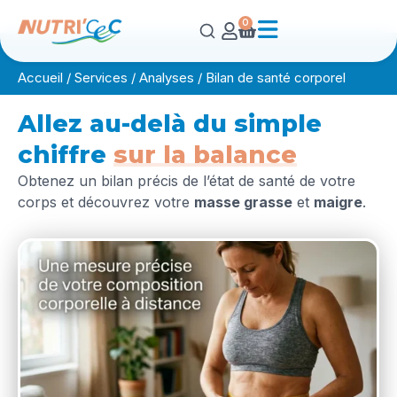
0
Accueil
/
Services
/
Analyses
/
Bilan de santé corporel
Allez au-delà du simple
chiffre
sur la balance
Obtenez un bilan précis de l’état de santé de votre
corps et découvrez votre
masse grasse
et
maigre
.