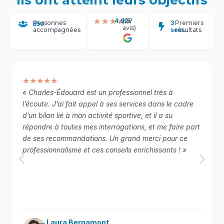
4.9/5
(27
★★★★★
Personnes
3
Premiers
850
avis)
accompagnées
sem.
résultats
★★★★★
« Charles-Édouard est un professionnel très à
l’écoute. J’ai fait appel à ses services dans le cadre
d’un bilan lié à mon activité sportive, et il a su
répondre à toutes mes interrogations, et me faire part
de ses recommandations. Un grand merci pour ce
professionnalisme et ces conseils enrichissants ! »
Laura Bernamont