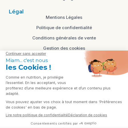
Légal
Mentions Légales
Politique de confidentialité
Conditions générales de vente
Gestion des cookies
Cliquez-ici pour modifier vos préférences en
matière de cookies
Contact
87 avenue Francois Mitterrand, 85340
Les Sables d'Olonne, Vendée - FRANCE
contact@nutricec.fr
RPPS: 10007796393
© 2026
Nutri'CEC
- Tous droits réservés.