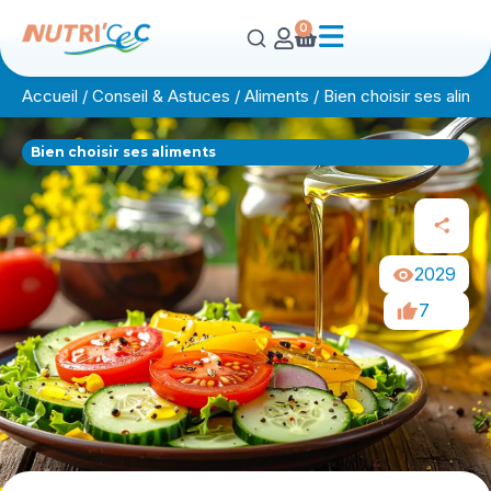
0
Accueil
/
Conseil & Astuces
/
Aliments
/
Bien choisir ses alime
Bien choisir ses aliments
2029
7