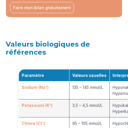
Faire mon bilan gratuitement
Valeurs biologiques de
références
Paramètre
Valeurs usuelles
Interpr
Sodium (Na⁺)
135 – 145 mmol/L
Hyponat
Hyperna
Potassium (K⁺)
3,5 – 4,5 mmol/L
Hypokal
Hyperka
Chlore (Cl⁻)
95 – 105 mmol/L
Hypochl