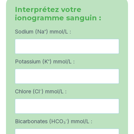
Interprétez votre
ionogramme sanguin :
Sodium (Na⁺) mmol/L :
Potassium (K⁺) mmol/L :
Chlore (Cl⁻) mmol/L :
Bicarbonates (HCO₃⁻) mmol/L :