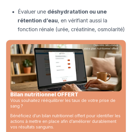
Évaluer une
déshydratation ou une
rétention d’eau
, en vérifiant aussi la
fonction rénale (urée, créatinine, osmolarité)
Bilan nutritionnel OFFERT
Vous souhaitez rééquilibrer les taux de votre prise de
sang ?
Bénéficiez d’un bilan nutritionnel offert pour identifier les
actions à mettre en place afin d’améliorer durablement
vos résultats sanguins.