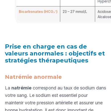
Hyperch
Bicarbonates (HCO₃⁻)
23 – 27 mmol/L
Acidose
Alcalos
Prise en charge en cas de
valeurs anormales : objectifs et
stratégies thérapeutiques
Natrémie anormale
La
natrémie
correspond au taux de sodium dans
votre sang. Le sodium est essentiel pour
maintenir votre pression artérielle et assurer une
bonne hydratation. Il est donc important de