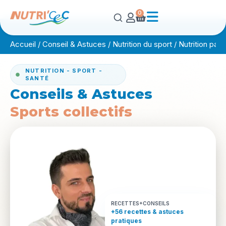
0
Accueil
/
Conseil & Astuces
/
Nutrition du sport
/
Nutrition par 
NUTRITION - SPORT -
SANTÉ
Conseils & Astuces
Sports collectifs
RECETTES+CONSEILS
+56 recettes & astuces
pratiques